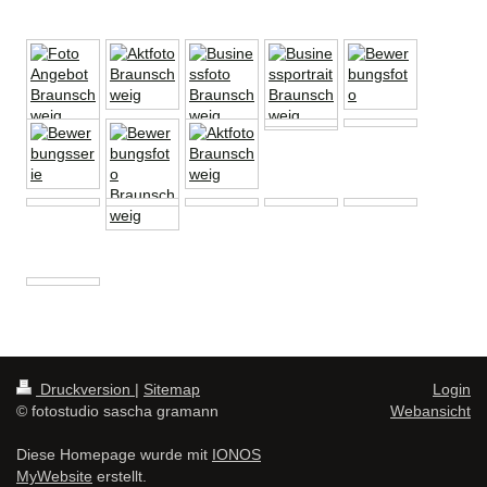
Druckversion
|
Sitemap
Login
© fotostudio sascha gramann
Webansicht
Diese Homepage wurde mit
IONOS
MyWebsite
erstellt.