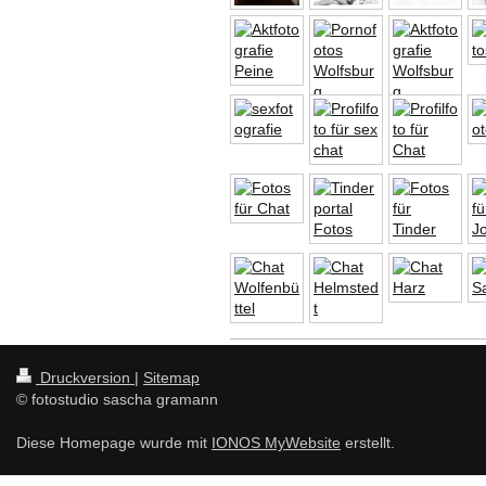
Druckversion
|
Sitemap
© fotostudio sascha gramann
Diese Homepage wurde mit
IONOS MyWebsite
erstellt.